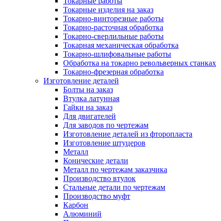
Токарные работы
Токарные изделия на заказ
Токарно-винторезные работы
Токарно-расточная обработка
Токарно-сверлильные работы
Токарная механическая обработка
Токарно-шлифовальные работы
Обработка на токарно револьверных станках
Токарно-фрезерная обработка
Изготовление деталей
Болты на заказ
Втулка латунная
Гайки на заказ
Для двигателей
Для заводов по чертежам
Изготовление деталей из фторопласта
Изготовление штуцеров
Металл
Конические детали
Металл по чертежам заказчика
Производство втулок
Стальные детали по чертежам
Производство муфт
Карбон
Алюминий