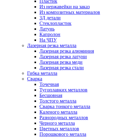
Пластик
Из нержавейки на заказ
Из композитных материалов
3Д детали
Стеклопластик
Латунь
Капролон
На ЧПУ
Лазерная резка металла
Лазерная резка алюминия
Лазерная резка латуни
Лазерная резка меди
Лазерная резка стали
Гибка металла
Сварка
Точечная
Тугоплавких металлов
Бесшовная
Толстого металла
Сварка тонкого металла
Каленого металла
Разнородных металлов
Черного металла
Цветных металлов
Порошкового металла