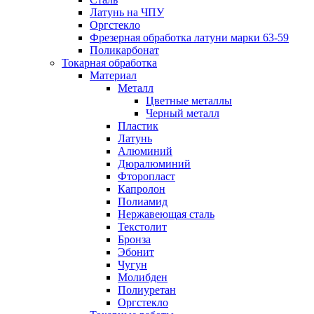
Латунь на ЧПУ
Оргстекло
Фрезерная обработка латуни марки 63-59
Поликарбонат
Токарная обработка
Материал
Металл
Цветные металлы
Черный металл
Пластик
Латунь
Алюминий
Дюралюминий
Фторопласт
Капролон
Полиамид
Нержавеющая сталь
Текстолит
Бронза
Эбонит
Чугун
Молибден
Полиуретан
Оргстекло