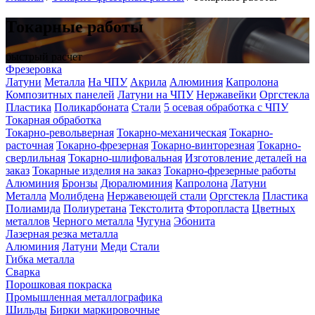
Токарные работы
быстрый расчет
Фрезеровка
Латуни
Металла
На ЧПУ
Акрила
Алюминия
Капролона
Композитных панелей
Латуни на ЧПУ
Нержавейки
Оргстекла
Пластика
Поликарбоната
Стали
5 осевая обработка с ЧПУ
Токарная обработка
Токарно-револьверная
Токарно-механическая
Токарно-
расточная
Токарно-фрезерная
Токарно-винторезная
Токарно-
сверлильная
Токарно-шлифовальная
Изготовление деталей на
заказ
Токарные изделия на заказ
Токарно-фрезерные работы
Алюминия
Бронзы
Дюралюминия
Капролона
Латуни
Металла
Молибдена
Нержавеющей стали
Оргстекла
Пластика
Полиамида
Полиуретана
Текстолита
Фторопласта
Цветных
металлов
Черного металла
Чугуна
Эбонита
Лазерная резка металла
Алюминия
Латуни
Меди
Стали
Гибка металла
Cварка
Порошковая покраска
Промышленная металлографика
Шильды
Бирки маркировочные