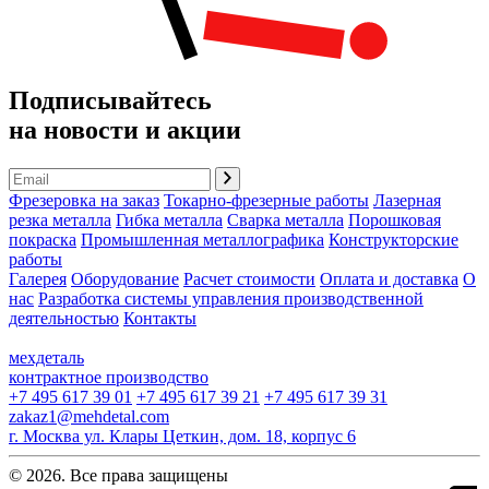
Подписывайтесь
на новости и акции
Фрезеровка на заказ
Токарно-фрезерные работы
Лазерная
резка металла
Гибка металла
Сварка металла
Порошковая
покраска
Промышленная металлографика
Конструкторские
работы
Галерея
Оборудование
Расчет стоимости
Оплата и доставка
О
нас
Разработка системы управления производственной
деятельностью
Контакты
мехдеталь
контрактное производство
+7 495 617 39 01
+7 495 617 39 21
+7 495 617 39 31
zakaz1@mehdetal.com
г. Москва ул. Клары Цеткин, дом. 18, корпус 6
© 2026. Все права защищены