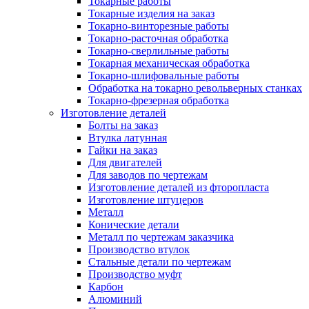
Токарные работы
Токарные изделия на заказ
Токарно-винторезные работы
Токарно-расточная обработка
Токарно-сверлильные работы
Токарная механическая обработка
Токарно-шлифовальные работы
Обработка на токарно револьверных станках
Токарно-фрезерная обработка
Изготовление деталей
Болты на заказ
Втулка латунная
Гайки на заказ
Для двигателей
Для заводов по чертежам
Изготовление деталей из фторопласта
Изготовление штуцеров
Металл
Конические детали
Металл по чертежам заказчика
Производство втулок
Стальные детали по чертежам
Производство муфт
Карбон
Алюминий