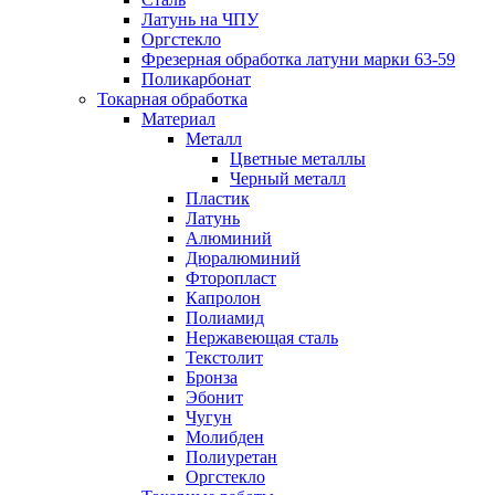
Латунь на ЧПУ
Оргстекло
Фрезерная обработка латуни марки 63-59
Поликарбонат
Токарная обработка
Материал
Металл
Цветные металлы
Черный металл
Пластик
Латунь
Алюминий
Дюралюминий
Фторопласт
Капролон
Полиамид
Нержавеющая сталь
Текстолит
Бронза
Эбонит
Чугун
Молибден
Полиуретан
Оргстекло