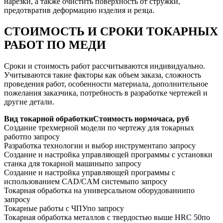
нарезки, а также очистить поверхность от стружки,
предотвратив деформацию изделия и резца.
СТОИМОСТЬ И СРОКИ ТОКАРНЫХ
РАБОТ ПО МЕДИ
Сроки и стоимость работ рассчитываются индивидуально.
Учитываются такие факторы как объем заказа, сложность
проведения работ, особенности материала, дополнительное
пожелания заказчика, потребность в разработке чертежей и
другие детали.
Вид токарной обработки
Стоимость нормочаса, руб
Создание трехмерной модели по чертежу для токарных
работ
по запросу
Разработка технологии и выбор инструмента
по запросу
Создание и настройка управляющей программы с установки
станка для токарной машины
по запросу
Создание и настройка управляющей программы с
использованием CAD/CAM системы
по запросу
Токарная обработка на универсальном оборудовании
по
запросу
Токарные работы с ЧПУ
по запросу
Токарная обработка металлов с твердостью выше HRC 50
по