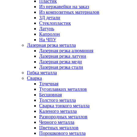
Пластик
Из нержавейки на заказ
Из композитных материалов
3Д детали
Стеклопластик
Латунь
Капролон
На ЧПУ
Лазерная резка металла
Лазерная резка алюминия
Лазерная резка латуни
Лазерная резка меди
Лазерная резка стали
Гибка металла
Сварка
Точечная
Тугоплавких металлов
Бесшовная
Толстого металла
Сварка тонкого металла
Каленого металла
Разнородных металлов
Черного металла
Цветных металлов
Порошкового металла