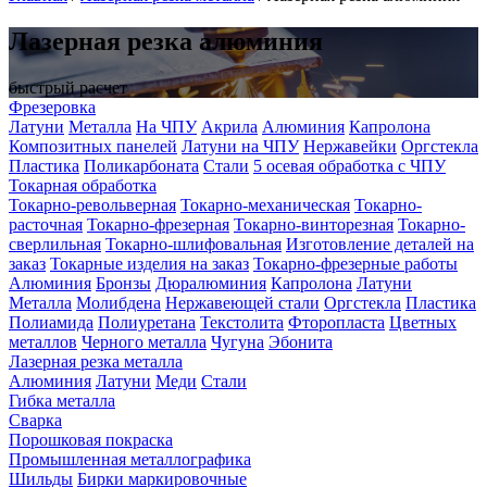
Лазерная резка алюминия
быстрый расчет
Фрезеровка
Латуни
Металла
На ЧПУ
Акрила
Алюминия
Капролона
Композитных панелей
Латуни на ЧПУ
Нержавейки
Оргстекла
Пластика
Поликарбоната
Стали
5 осевая обработка с ЧПУ
Токарная обработка
Токарно-револьверная
Токарно-механическая
Токарно-
расточная
Токарно-фрезерная
Токарно-винторезная
Токарно-
сверлильная
Токарно-шлифовальная
Изготовление деталей на
заказ
Токарные изделия на заказ
Токарно-фрезерные работы
Алюминия
Бронзы
Дюралюминия
Капролона
Латуни
Металла
Молибдена
Нержавеющей стали
Оргстекла
Пластика
Полиамида
Полиуретана
Текстолита
Фторопласта
Цветных
металлов
Черного металла
Чугуна
Эбонита
Лазерная резка металла
Алюминия
Латуни
Меди
Стали
Гибка металла
Cварка
Порошковая покраска
Промышленная металлографика
Шильды
Бирки маркировочные