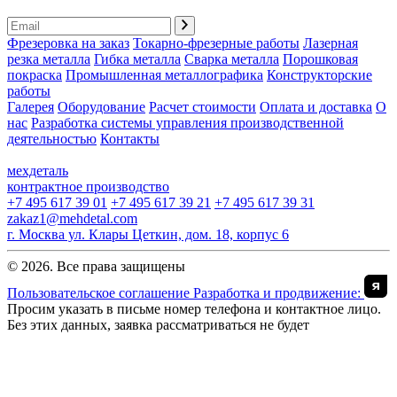
Фрезеровка на заказ
Токарно-фрезерные работы
Лазерная
резка металла
Гибка металла
Сварка металла
Порошковая
покраска
Промышленная металлографика
Конструкторские
работы
Галерея
Оборудование
Расчет стоимости
Оплата и доставка
О
нас
Разработка системы управления производственной
деятельностью
Контакты
мехдеталь
контрактное производство
+7 495 617 39 01
+7 495 617 39 21
+7 495 617 39 31
zakaz1@mehdetal.com
г. Москва ул. Клары Цеткин, дом. 18, корпус 6
© 2026. Все права защищены
Пользовательское соглашение
Разработка и продвижение:
Просим указать в письме номер телефона и контактное лицо.
Без этих данных, заявка рассматриваться не будет