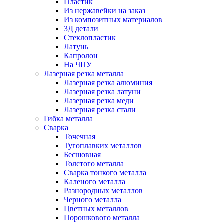
Пластик
Из нержавейки на заказ
Из композитных материалов
3Д детали
Стеклопластик
Латунь
Капролон
На ЧПУ
Лазерная резка металла
Лазерная резка алюминия
Лазерная резка латуни
Лазерная резка меди
Лазерная резка стали
Гибка металла
Сварка
Точечная
Тугоплавких металлов
Бесшовная
Толстого металла
Сварка тонкого металла
Каленого металла
Разнородных металлов
Черного металла
Цветных металлов
Порошкового металла