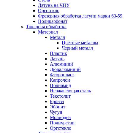
Латунь на ЧПУ
Оргстекло
Фрезерная обработка латуни марки 63-59
Поликарбонат
Токарная обработка
Материал
Металл
Цветные металлы
Черный металл
Пластик
Латунь
Алюминий
Дюралюминий
Фторопласт
Капролон
Полиамид
Нержавеющая сталь
Текстолит
Бронза
Эбонит
Чугун
Молибден
Полиуретан
Оргстекло