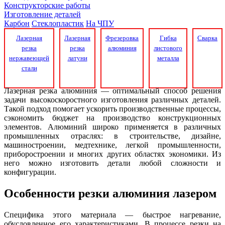
Конструкторские работы
Изготовление деталей
Карбон
Стеклопластик
На ЧПУ
Лазерная
Лазерная
Фрезеровка
Гибка
Сварка
резка
резка
алюминия
листового
нержавеющей
латуни
металла
стали
Лазерная резка алюминия — оптимальный способ решения
задачи высокоскоростного изготовления различных деталей.
Такой подход помогает ускорить производственные процессы,
сэкономить бюджет на производство конструкционных
элементов. Алюминий широко применяется в различных
промышленных отраслях: в строительстве, дизайне,
машиностроении, медтехнике, легкой промышленности,
приборостроении и многих других областях экономики. Из
него можно изготовить детали любой сложности и
конфигурации.
Особенности резки алюминия лазером
Специфика этого материала — быстрое нагревание,
обусловленное его характеристиками. В процессе резки на