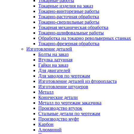
Токарные работы
Токарные изделия на заказ
Токарно-винторезные работы
Токарно-расточная обработка
Токарно-сверлильные работы
Токарная механическая обработка
Токарно-шлифовальные работы
Обработка на токарно револьверных станках
Токарно-фрезерная обработка
Изготовление деталей
Болты на заказ
Втулка латунная
Гайки на заказ
Для двигателей
Для заводов по чертежам
Изготовление деталей из фторопласта
Изготовление штуцеров
Металл
Конические детали
Металл по чертежам заказчика
Производство втулок
Стальные детали по чертежам
Производство муфт
Карбон
Алюминий