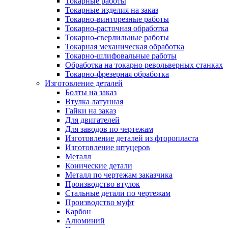
Токарные работы
Токарные изделия на заказ
Токарно-винторезные работы
Токарно-расточная обработка
Токарно-сверлильные работы
Токарная механическая обработка
Токарно-шлифовальные работы
Обработка на токарно револьверных станках
Токарно-фрезерная обработка
Изготовление деталей
Болты на заказ
Втулка латунная
Гайки на заказ
Для двигателей
Для заводов по чертежам
Изготовление деталей из фторопласта
Изготовление штуцеров
Металл
Конические детали
Металл по чертежам заказчика
Производство втулок
Стальные детали по чертежам
Производство муфт
Карбон
Алюминий