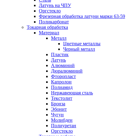
Латунь на ЧПУ
Оргстекло
Фрезерная обработка латуни марки 63-59
Поликарбонат
Токарная обработка
Материал
Металл
Цветные металлы
Черный металл
Пластик
Латунь
Алюминий
Дюралюминий
Фторопласт
Капролон
Полиамид
Нержавеющая сталь
Текстолит
Бронза
Эбонит
Чугун
Молибден
Полиуретан
Оргстекло