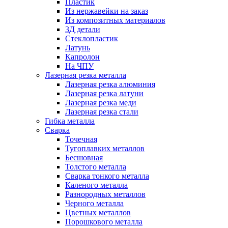
Пластик
Из нержавейки на заказ
Из композитных материалов
3Д детали
Стеклопластик
Латунь
Капролон
На ЧПУ
Лазерная резка металла
Лазерная резка алюминия
Лазерная резка латуни
Лазерная резка меди
Лазерная резка стали
Гибка металла
Сварка
Точечная
Тугоплавких металлов
Бесшовная
Толстого металла
Сварка тонкого металла
Каленого металла
Разнородных металлов
Черного металла
Цветных металлов
Порошкового металла