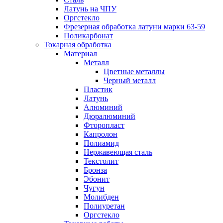
Латунь на ЧПУ
Оргстекло
Фрезерная обработка латуни марки 63-59
Поликарбонат
Токарная обработка
Материал
Металл
Цветные металлы
Черный металл
Пластик
Латунь
Алюминий
Дюралюминий
Фторопласт
Капролон
Полиамид
Нержавеющая сталь
Текстолит
Бронза
Эбонит
Чугун
Молибден
Полиуретан
Оргстекло