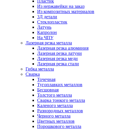
Пластик
Из нержавейки на заказ
Из композитных материалов
3Д детали
Стеклопластик
Латунь
Капролон
На ЧПУ
Лазерная резка металла
Лазерная резка алюминия
Лазерная резка латуни
Лазерная резка меди
Лазерная резка стали
Гибка металла
Сварка
Точечная
Тугоплавких металлов
Бесшовная
Толстого металла
Сварка тонкого металла
Каленого металла
Разнородных металлов
Черного металла
Цветных металлов
Порошкового металла