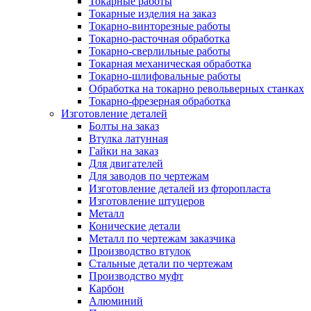
Токарные работы
Токарные изделия на заказ
Токарно-винторезные работы
Токарно-расточная обработка
Токарно-сверлильные работы
Токарная механическая обработка
Токарно-шлифовальные работы
Обработка на токарно револьверных станках
Токарно-фрезерная обработка
Изготовление деталей
Болты на заказ
Втулка латунная
Гайки на заказ
Для двигателей
Для заводов по чертежам
Изготовление деталей из фторопласта
Изготовление штуцеров
Металл
Конические детали
Металл по чертежам заказчика
Производство втулок
Стальные детали по чертежам
Производство муфт
Карбон
Алюминий