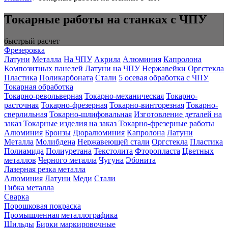
Токарные работы на станках с ЧПУ
быстрый расчет
Фрезеровка
Латуни
Металла
На ЧПУ
Акрила
Алюминия
Капролона
Композитных панелей
Латуни на ЧПУ
Нержавейки
Оргстекла
Пластика
Поликарбоната
Стали
5 осевая обработка с ЧПУ
Токарная обработка
Токарно-револьверная
Токарно-механическая
Токарно-
расточная
Токарно-фрезерная
Токарно-винторезная
Токарно-
сверлильная
Токарно-шлифовальная
Изготовление деталей на
заказ
Токарные изделия на заказ
Токарно-фрезерные работы
Алюминия
Бронзы
Дюралюминия
Капролона
Латуни
Металла
Молибдена
Нержавеющей стали
Оргстекла
Пластика
Полиамида
Полиуретана
Текстолита
Фторопласта
Цветных
металлов
Черного металла
Чугуна
Эбонита
Лазерная резка металла
Алюминия
Латуни
Меди
Стали
Гибка металла
Cварка
Порошковая покраска
Промышленная металлографика
Шильды
Бирки маркировочные