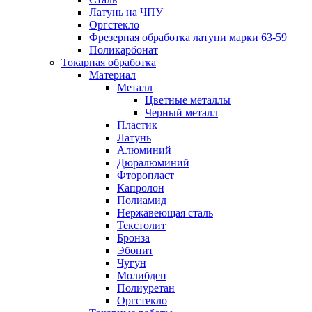
Латунь на ЧПУ
Оргстекло
Фрезерная обработка латуни марки 63-59
Поликарбонат
Токарная обработка
Материал
Металл
Цветные металлы
Черный металл
Пластик
Латунь
Алюминий
Дюралюминий
Фторопласт
Капролон
Полиамид
Нержавеющая сталь
Текстолит
Бронза
Эбонит
Чугун
Молибден
Полиуретан
Оргстекло