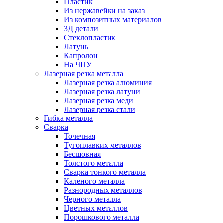
Пластик
Из нержавейки на заказ
Из композитных материалов
3Д детали
Стеклопластик
Латунь
Капролон
На ЧПУ
Лазерная резка металла
Лазерная резка алюминия
Лазерная резка латуни
Лазерная резка меди
Лазерная резка стали
Гибка металла
Сварка
Точечная
Тугоплавких металлов
Бесшовная
Толстого металла
Сварка тонкого металла
Каленого металла
Разнородных металлов
Черного металла
Цветных металлов
Порошкового металла