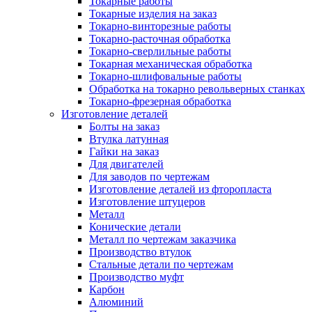
Токарные работы
Токарные изделия на заказ
Токарно-винторезные работы
Токарно-расточная обработка
Токарно-сверлильные работы
Токарная механическая обработка
Токарно-шлифовальные работы
Обработка на токарно револьверных станках
Токарно-фрезерная обработка
Изготовление деталей
Болты на заказ
Втулка латунная
Гайки на заказ
Для двигателей
Для заводов по чертежам
Изготовление деталей из фторопласта
Изготовление штуцеров
Металл
Конические детали
Металл по чертежам заказчика
Производство втулок
Стальные детали по чертежам
Производство муфт
Карбон
Алюминий